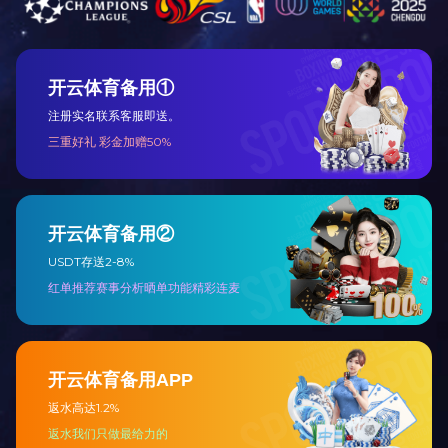
服务中心
您的位置：
网站首页
»
服务中
在线问答
服务中心
在线问答
在线咨询
联系我们
联系我们
服务至上 百分百热忱服务
电话：0510－88701706
手机：13665113636
邮箱：
plg888@163.com
网址：
www.jacksmominaustin.com
在线咨询
服务至上 百分百热忱服务