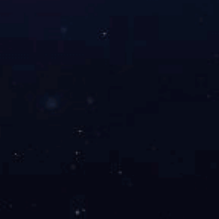
友情链接
淘宝网
****网
人民网
新华网
凤凰网
网易
腾讯
搜狐
新浪
中央
网站IC
星空在线 Copyrig